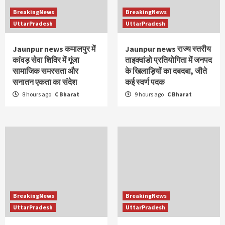
BreakingNews
BreakingNews
UttarPradesh
UttarPradesh
Jaunpur news कमालपुर में
Jaunpur news ​राज्य स्तरीय
कांवड़ सेवा शिविर में गूंजा
ताइक्वांडो प्रतियोगिता में जनपद
सामाजिक समरसता और
के खिलाड़ियों का दबदबा, जीते
सनातन एकता का संदेश
कई स्वर्ण पदक
8 hours ago
C Bharat
9 hours ago
C Bharat
BreakingNews
BreakingNews
UttarPradesh
UttarPradesh