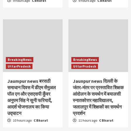
9 hours ago
C Bharat
9 hours ago
C Bharat
BreakingNews
BreakingNews
UttarPradesh
UttarPradesh
Jaumpur news बरसठी
Jaunpur news दिल्ली के
समाधान दिवस में डीएम सैमुअल
जंतर-मंतर पर प्रस्तावित शिक्षक
पॉल एन और एसएसपी कुँवर
आंदोलन के समर्थन में बयालसी
अनुपम सिंह ने सुनी फरियादें,
स्नातकोत्तर महाविद्यालय,
आदर्श भोजनालय का किया
जलालपुर में शिक्षकों का समर्थन
उद्घाटन
प्रदर्शन
10 hours ago
C Bharat
11 hours ago
C Bharat