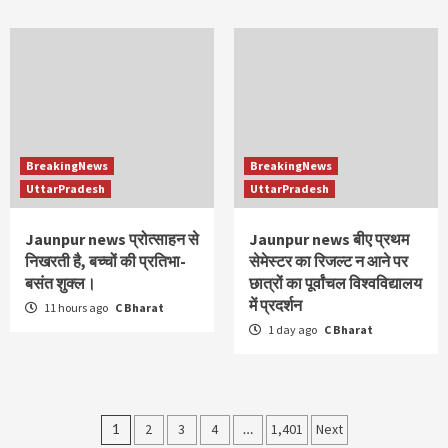
BreakingNews
BreakingNews
UttarPradesh
UttarPradesh
Jaunpur news प्रोत्साहन से
Jaunpur news बीए प्रथम
निखरती है, बच्चों की प्रतिभा-
सेमेस्टर का रिजल्ट न आने पर
बसंत शुक्ल।
छात्रों का पूर्वांचल विश्वविद्यालय
में प्रदर्शन
11 hours ago
C Bharat
1 day ago
C Bharat
Posts
1
2
3
4
…
1,401
Next