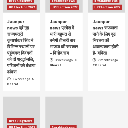
JAUNPUR NEWS श्रद्धालुओं से भरी पिकअप पलटी 9 घायल
BreakingNews
BreakingNews
BreakingNews
,4 गम्भीर ,रेफर
UP Election 2022
UP Election 2022
UP Election 2022
5
Jaunpur
Jaunpur
Jaunpur
Exclusive
UttarPradesh
news पूर्व गृह
news प्रदेश में
news सफलता
Jaunpur news टुरिस्ट वाहन की चपेट में आने से बृद्ध गंभीर
राज्यमंत्री
भारी बहुमत से
पाने के लिए दृढ
रूप से घायल
कृपाशंकर सिंह ने
बनेगी तीसरी बार
निश्चय की
1
विभिन्न स्थानों पर
भाजपा की सरकार
आवश्यकता होती
पहुंचकर दिवंगतों
– विनोद राय
है- बबिता
Exclusive
UttarPradesh
को दी श्रद्धांजलि,
3 weeks ago
C
2 months ago
Jaunpur news स्कूल वाहन मोटरसाइकिल में जोरदार टक्कर
परिजनों को बंधाया
Bharat
C Bharat
आधा दर्जन घायल
ढांढस
2
2 weeks ago
C
Bharat
Exclusive
UttarPradesh
JAUNPUR NEWS दो बाइक आमने सामने टक्कर में एक की
मौत, दो की हालत गम्भीर
3
Exclusive
UttarPradesh
BreakingNews
JAUNPUR NEWS बस डंपर की जोरदार टक्कर ड्राइवर समेत
UP Election 2022
BreakingNews