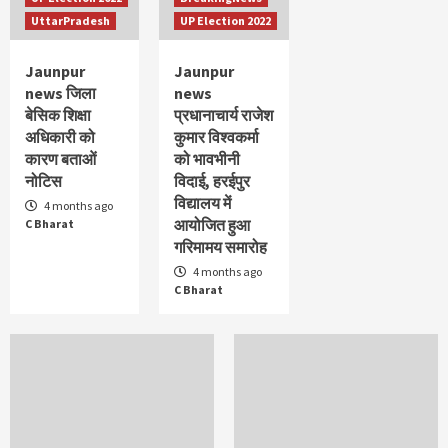
दो की मौत 10 घायल
UttarPradesh
UP Election 2022
4
Jaunpur
Jaunpur
Exclusive
UttarPradesh
news जिला
news
JAUNPUR NEWS श्रद्धालुओं से भरी पिकअप पलटी 9 घायल
बेसिक शिक्षा
प्रधानाचार्य राजेश
,4 गम्भीर ,रेफर
5
अधिकारी को
कुमार विश्वकर्मा
कारण बताओं
को भावभीनी
नोटिस
विदाई, हरईपुर
विद्यालय में
4 months ago
आयोजित हुआ
C Bharat
गरिमामय समारोह
4 months ago
C Bharat
Hindi