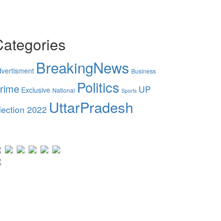
Categories
BreakingNews
vertisment
Business
Politics
rime
UP
Exclusive
National
Sports
UttarPradesh
lection 2022
ur Visitor
Users Today : 32