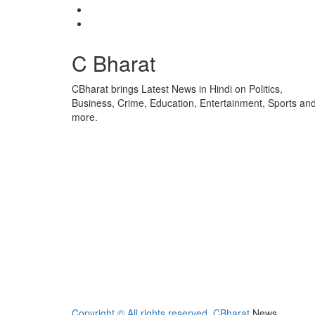
Twitter
Youtube
C Bharat
CBharat brings Latest News in Hindi on Politics,
Business, Crime, Education, Entertainment, Sports an
more.
Copyright © All rights reserved. CBharat
News.