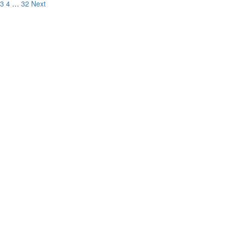
osts
3
4
…
32
Next
agination