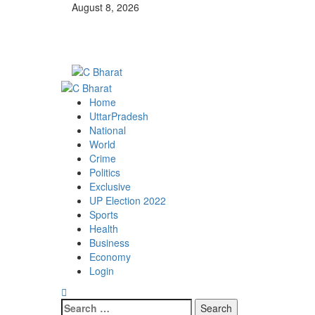
Skip
August 8, 2026
to
content
Primary
Menu
Home
UttarPradesh
National
World
Crime
Politics
Exclusive
UP Election 2022
Sports
Health
Business
Economy
Login
Search