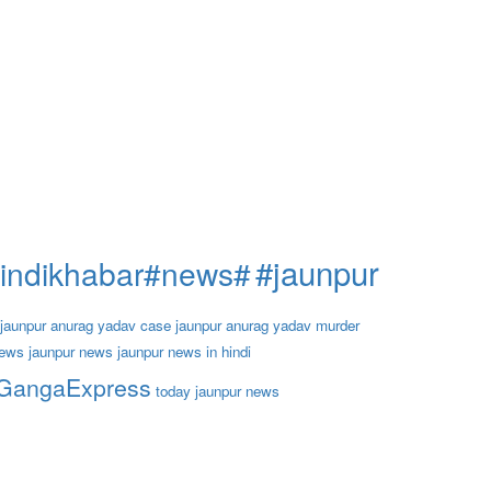
#jaunpur
hindikhabar#news#
jaunpur anurag yadav case
jaunpur anurag yadav murder
news
jaunpur news
jaunpur news in hindi
iGangaExpress
today jaunpur news