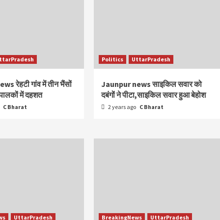
ttarPradesh
Politics
UttarPradesh
 रेहटी गांव में तीन भैंसों
Jaunpur news साइकिल सवार को
पालकों में दहशत
दबंगों ने पीटा,साइकिल सवार हुआ बेहोश
o
C Bharat
2 years ago
C Bharat
ws
UttarPradesh
BreakingNews
UttarPradesh