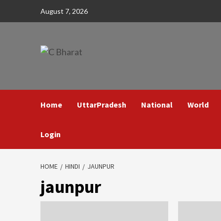
Skip
August 7, 2026
to
content
Home
UttarPradesh
National
World
Login
HOME
HINDI
JAUNPUR
jaunpur