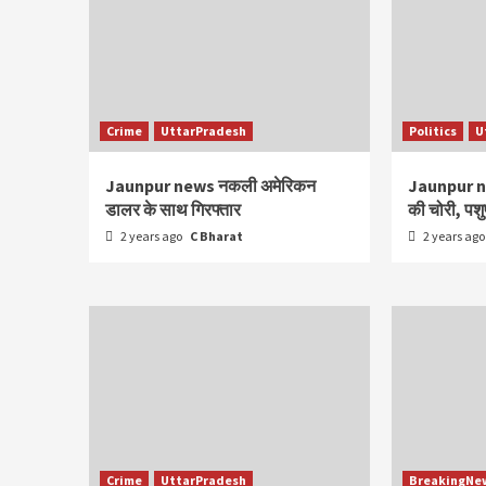
Crime
UttarPradesh
Politics
U
Jaunpur news नकली अमेरिकन
Jaunpur news
डालर के साथ गिरफ्तार
की चोरी, पशु
2 years ago
C Bharat
2 years ag
Crime
UttarPradesh
BreakingNe