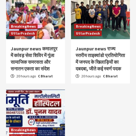
BreakingNews
BreakingNews
UttarPradesh
UttarPradesh
Jaunpur news कमालपुर
Jaunpur news ​राज्य
में कांवड़ सेवा शिविर में गूंजा
स्तरीय ताइक्वांडो प्रतियोगिता
सामाजिक समरसता और
में जनपद के खिलाड़ियों का
सनातन एकता का संदेश
दबदबा, जीते कई स्वर्ण पदक
20 hours ago
C Bharat
20 hours ago
C Bharat
BreakingNews