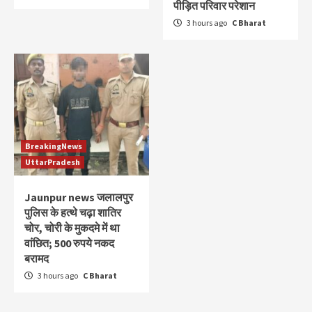
पीड़ित परिवार परेशान
3 hours ago
C Bharat
BreakingNews
UttarPradesh
Jaunpur news जलालपुर
पुलिस के हत्थे चढ़ा शातिर
चोर, चोरी के मुकदमे में था
वांछित; 500 रुपये नकद
बरामद
3 hours ago
C Bharat