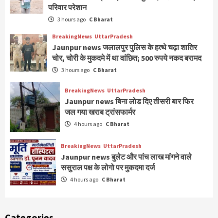
परिवार परेशान
3 hours ago
C Bharat
BreakingNews
UttarPradesh
Jaunpur news जलालपुर पुलिस के हत्थे चढ़ा शातिर
चोर, चोरी के मुकदमे में था वांछित; 500 रुपये नकद बरामद
3 hours ago
C Bharat
BreakingNews
UttarPradesh
Jaunpur news बिना लोड दिए तीसरी बार फिर
जल गया खराब ट्रांसफार्मर
4 hours ago
C Bharat
BreakingNews
UttarPradesh
Jaunpur news बुलेट और पांच लाख मांगने वाले
ससुराल पक्ष के लोगो पर मुकदमा दर्ज
4 hours ago
C Bharat
Categories