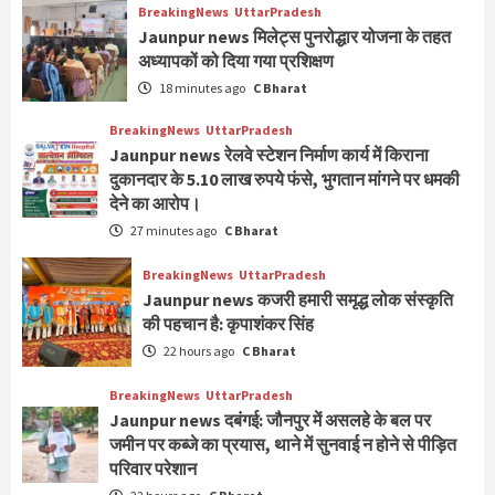
BreakingNews
UttarPradesh
Jaunpur news मिलेट्स पुनरोद्धार योजना के तहत
अध्यापकों को दिया गया प्रशिक्षण
18 minutes ago
C Bharat
BreakingNews
UttarPradesh
Jaunpur news रेलवे स्टेशन निर्माण कार्य में किराना
दुकानदार के 5.10 लाख रुपये फंसे, भुगतान मांगने पर धमकी
देने का आरोप।
27 minutes ago
C Bharat
BreakingNews
UttarPradesh
Jaunpur news कजरी हमारी समृद्ध लोक संस्कृति
की पहचान है: कृपाशंकर सिंह
22 hours ago
C Bharat
BreakingNews
UttarPradesh
Jaunpur news दबंगई: जौनपुर में असलहे के बल पर
जमीन पर कब्जे का प्रयास, थाने में सुनवाई न होने से पीड़ित
परिवार परेशान