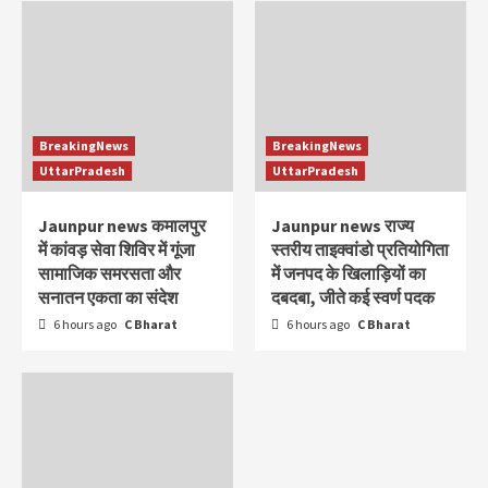
BreakingNews
BreakingNews
UttarPradesh
UttarPradesh
Jaunpur news कमालपुर
Jaunpur news ​राज्य
में कांवड़ सेवा शिविर में गूंजा
स्तरीय ताइक्वांडो प्रतियोगिता
सामाजिक समरसता और
में जनपद के खिलाड़ियों का
सनातन एकता का संदेश
दबदबा, जीते कई स्वर्ण पदक
6 hours ago
C Bharat
6 hours ago
C Bharat