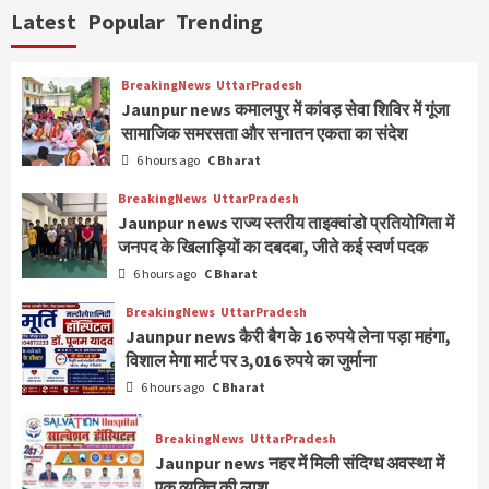
Latest
Popular
Trending
BreakingNews
UttarPradesh
Jaunpur news कमालपुर में कांवड़ सेवा शिविर में गूंजा
सामाजिक समरसता और सनातन एकता का संदेश
6 hours ago
C Bharat
BreakingNews
UttarPradesh
Jaunpur news ​राज्य स्तरीय ताइक्वांडो प्रतियोगिता में
जनपद के खिलाड़ियों का दबदबा, जीते कई स्वर्ण पदक
6 hours ago
C Bharat
BreakingNews
UttarPradesh
Jaunpur news कैरी बैग के 16 रुपये लेना पड़ा महंगा,
विशाल मेगा मार्ट पर 3,016 रुपये का जुर्माना
6 hours ago
C Bharat
BreakingNews
UttarPradesh
Jaunpur news नहर में मिली संदिग्ध अवस्था में
एक व्यक्ति की लाश