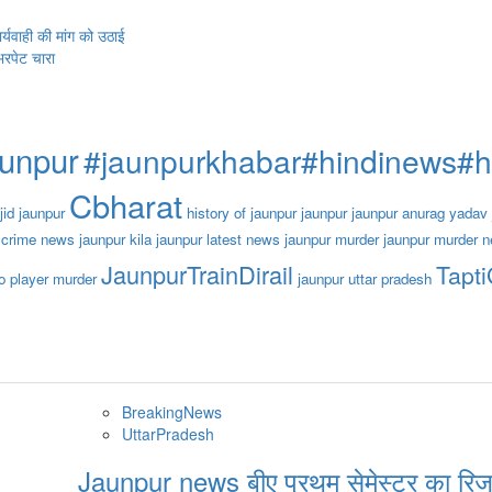
यवाही की मांग को उठाई
भरपेट चारा
aunpur
#jaunpurkhabar#hindinews#
Cbharat
jid jaunpur
history of jaunpur
jaunpur
jaunpur anurag yadav
 crime news
jaunpur kila
jaunpur latest news
jaunpur murder
jaunpur murder 
JaunpurTrainDirail
Tapt
o player murder
jaunpur uttar pradesh
BreakingNews
UttarPradesh
Jaunpur news बीए प्रथम सेमेस्टर का रिजल्ट