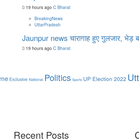
19 hours ago
C Bharat
BreakingNews
UttarPradesh
Jaunpur news चारागाह हुए गुलजार, भेड़ बक
19 hours ago
C Bharat
Ut
Politics
ime
UP Election 2022
Exclusive
National
Sports
Recent Posts