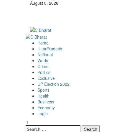
Skip
August 8, 2026
to
content
Primary
Menu
Home
UttarPradesh
National
World
Crime
Politics
Exclusive
UP Election 2022
Sports
Health
Business
Economy
Login
Search