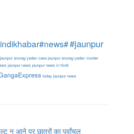
#jaunpur
hindikhabar#news#
jaunpur anurag yadav case
jaunpur anurag yadav murder
news
jaunpur news
jaunpur news in hindi
iGangaExpress
today jaunpur news
 न आने पर छात्रों का पूर्वांचल