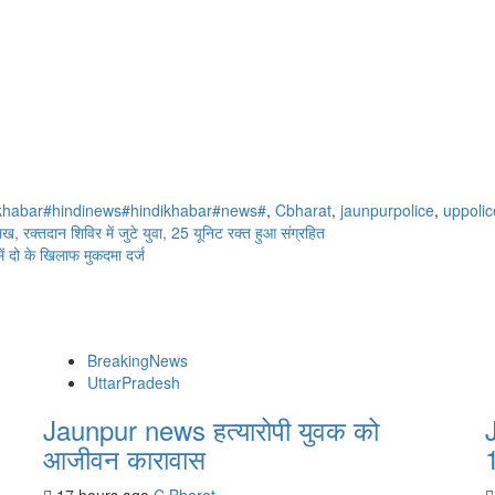
khabar#hindinews#hindikhabar#news#
,
Cbharat
,
jaunpurpolice
,
uppolic
्तदान शिविर में जुटे युवा, 25 यूनिट रक्त हुआ संग्रहित
ं दो के खिलाफ मुकदमा दर्ज
BreakingNews
UttarPradesh
Jaunpur news हत्यारोपी युवक को
आजीवन कारावास
1
17 hours ago
C Bharat